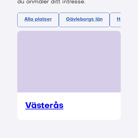
du anmäler ditt intresse.
Alla platser
Gävleborgs län
Hallands
Västerås