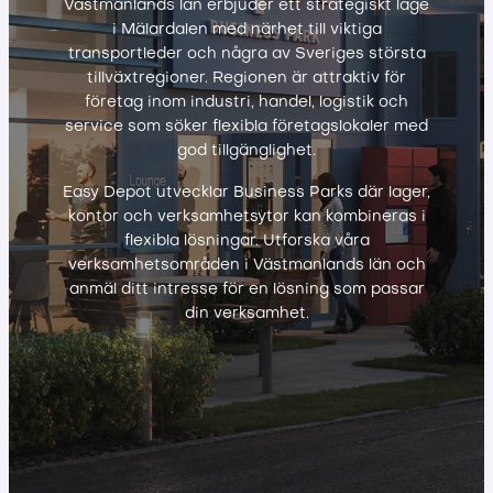
Västmanlands län erbjuder ett strategiskt läge
i Mälardalen med närhet till viktiga
transportleder och några av Sveriges största
tillväxtregioner. Regionen är attraktiv för
företag inom industri, handel, logistik och
service som söker flexibla företagslokaler med
god tillgänglighet.
Easy Depot utvecklar Business Parks där lager,
kontor och verksamhetsytor kan kombineras i
flexibla lösningar. Utforska våra
verksamhetsområden i Västmanlands län och
anmäl ditt intresse för en lösning som passar
din verksamhet.