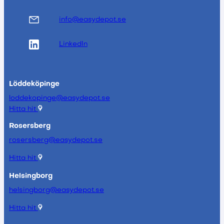
info@easydepot.se
LinkedIn
Löddeköpinge
loddekopinge@easydepot.se
Hitta hit
Rosersberg
rosersberg@easydepot.se
Hitta hit
Helsingborg
helsingborg@easydepot.se
Hitta hit