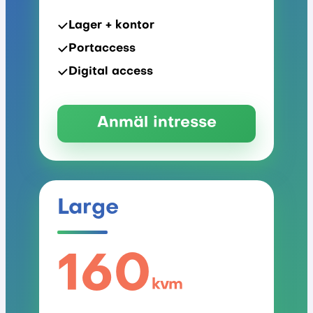
Lager + kontor
Portaccess
Digital access
Anmäl intresse
Large
160
kvm