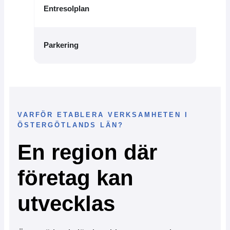
—
Ingår
Entresolplan
Parkering
VARFÖR ETABLERA VERKSAMHETEN I
ÖSTERGÖTLANDS LÄN?
En region där
företag kan
utvecklas