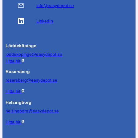
info@easydepot.se
LinkedIn
Löddeköpinge
loddekopinge@easydepot.se
Hitta hit
Rosersberg
rosersberg@easydepot.se
Hitta hit
Helsingborg
helsingborg@easydepot.se
Hitta hit