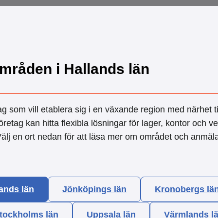
mråden i Hallands län
ag som vill etablera sig i en växande region med närhet t
ag kan hitta flexibla lösningar för lager, kontor och v
Välj en ort nedan för att läsa mer om området och anmäla
ands län
Jönköpings län
Kronobergs lä
tockholms län
Uppsala län
Värmlands l