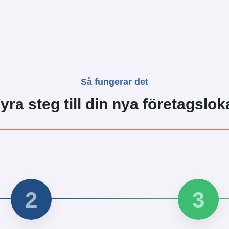
Så fungerar det
yra steg till din nya företagslok
2
3