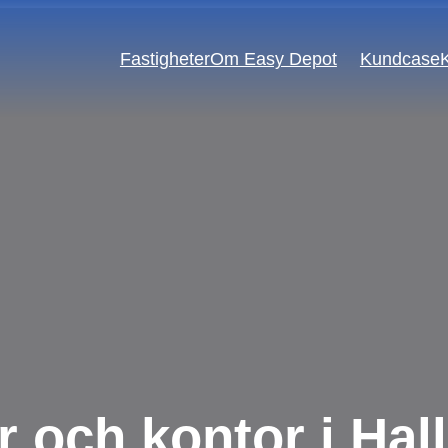
Fastigheter
Om Easy Depot
Kundcase
Byggföretag
E-handel
Event & Upplevelse
Installationsföretag
Mode & Interiör
Partihandel
Startups
Transport & Logistik
r och kontor i Hal