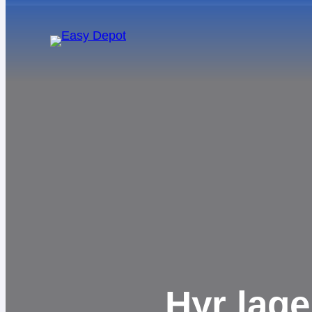
Om Easy Depot
Vanliga frågor
Nyheter
För investerare
Hållbarhet
Hyr lage