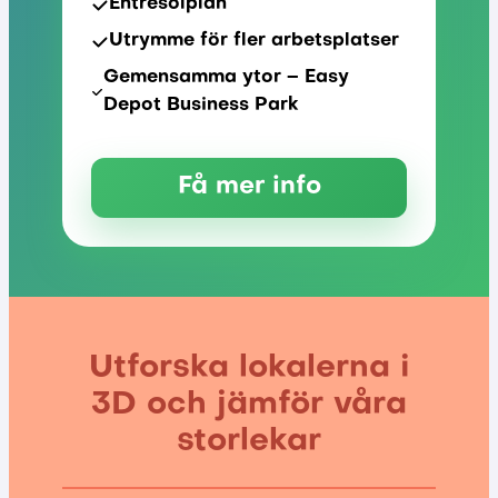
Entresolplan
Utrymme för fler arbetsplatser
Gemensamma ytor – Easy
Depot Business Park
Få mer info
Utforska lokalerna i
3D och jämför våra
storlekar