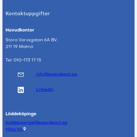
Kontaktuppgifter
Huvudkontor
Stora Varvsgatan 6A BV,
211 19 Malmö
Tel: 010-173 17 15
info@easydepot.se
LinkedIn
Löddeköpinge
loddekopinge@easydepot.se
Hitta hit