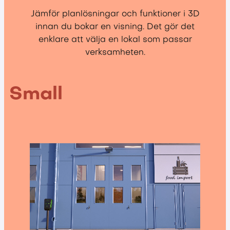
Jämför planlösningar och funktioner i 3D
innan du bokar en visning. Det gör det
enklare att välja en lokal som passar
verksamheten.
Small