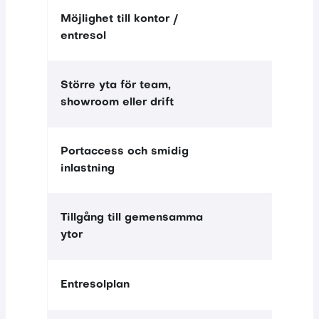
Möjlighet till kontor /
—
Ingår
entresol
Större yta för team,
—
Ingår
showroom eller drift
Portaccess och smidig
inlastning
Tillgång till gemensamma
ytor
—
Ingår
Entresolplan