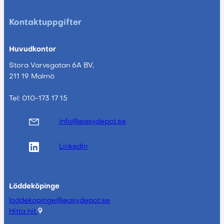
Kontaktuppgifter
Huvudkontor
Stora Varvsgatan 6A BV,
211 19 Malmö
Tel: 010-173 17 15
info@easydepot.se
LinkedIn
Löddeköpinge
loddekopinge@easydepot.se
Hitta hit