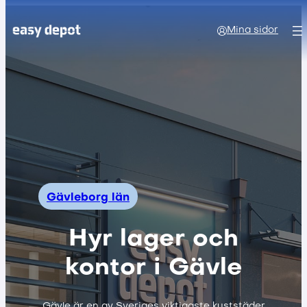
Mina sidor
Gävleborg län
Hyr lager och
kontor i Gävle
Gävle är en av Sveriges viktigaste kuststäder