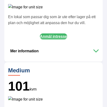
En lokal som passar dig som är ute efter lager på ett
plan och möjlighet att anpassa den hur du vill.
Anmäl intresse
Mer information
Adress:
Haninge
Medium
Ägandeform
:
Hyresrätt
Lokalarea
:
101
66 kvadratmeter exkl. gemensamma ytor
kvm
Takhöjd
:
5,4-6,1 meter
Entresolplan
:
Nej
Parkering
:
Ingår