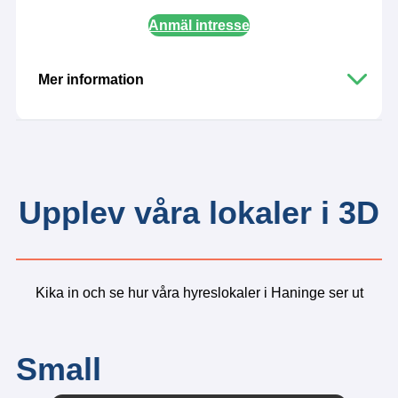
byggnad
Anmäl intresse
Mer information
Adress:
Haninge
Ägandeform
:
Hyresrätt
Lokalarea
:
Upplev våra lokaler i 3D
181-205 kvadratmeter exkl. gemensamma ytor
Takhöjd
:
5,4-6,1 meter, under entresol 2,5 meter
Entresolplan
:
Ja
Parkering
:
Ingår
Kika in och se hur våra hyreslokaler i Haninge ser ut
Hållbarhet
:
Solceller, laddinfrastruktur och miljöcertifierad
byggnad
Small