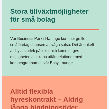
Stora tillväxtmöjligheter
för små bolag
Vår Business Park i Haninge kommer ge fler
småföretag chansen att våga satsa. Det är enkelt
att byta storlek på lokal och kommer ges
möjligheten att skapa affärsrelationer med
kontorsgrannarna i vår Easy Lounge.
Alltid flexibla
hyreskontrakt – Aldrig
långa bindningstider