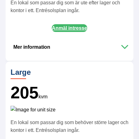
En lokal som passar dig som är ute efter lager och
Hållbarhet
:
kontor i ett. Entrésolsplan ingår.
Solceller, laddinfrastruktur och miljöcertifierad
byggnad
Anmäl intresse
Mer information
Adress:
Haninge
Large
Ägandeform
:
Hyresrätt
Lokalarea
:
205
101 kvadratmeter exkl. gemensamma ytor
kvm
Takhöjd
:
5,4-6,1 meter, under entresol 2,5 meter
Entresolplan
:
Ja
Parkering
:
Ingår
En lokal som passar dig som behöver större lager och
Hållbarhet
:
kontor i ett. Entrésolsplan ingår.
Solceller, laddinfrastruktur och miljöcertifierad