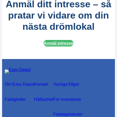
Anmäl ditt intresse – så
pratar vi vidare om din
nästa drömlokal
Anmäl intresse
Om Easy Depot
Kontakt
Vanliga frågor
Fastigheter
Hållbarhet
För investerare
Företagslokaler