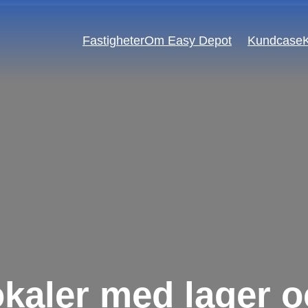
Fastigheter
Om Easy Depot
Kundcase
Byggföretag
E-handel
Event & Upplevelse
Installationsföretag
Mode & Interiör
Partihandel
Startups
Transport & Logistik
kaler med lager o