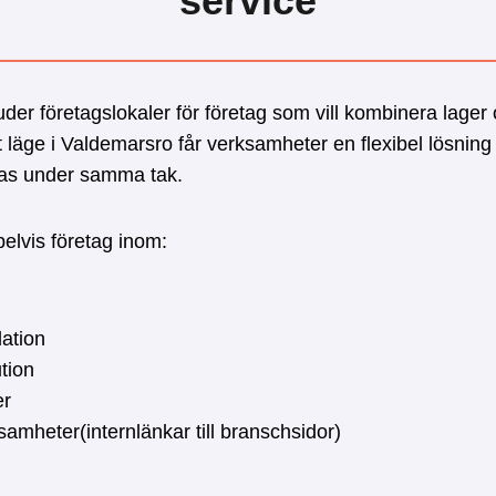
service
er företagslokaler för företag som vill kombinera lager
kt läge i Valdemarsro får verksamheter en flexibel lösning 
las under samma tak.
elvis företag inom:
lation
ution
er
samheter(internlänkar till branschsidor)