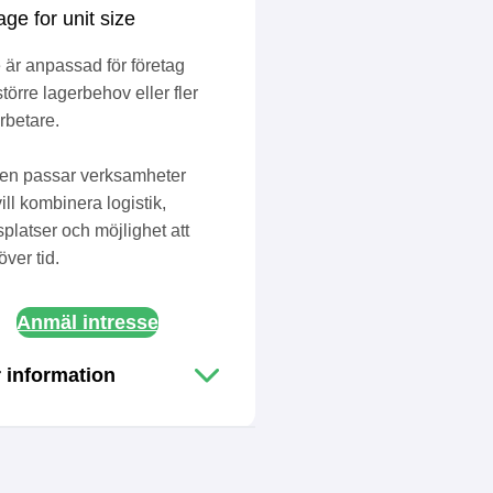
 är anpassad för företag
törre lagerbehov eller fler
betare.
en passar verksamheter
ill kombinera logistik,
splatser och möjlighet att
över tid.
Anmäl intresse
 information
ess:
Valdemarsro