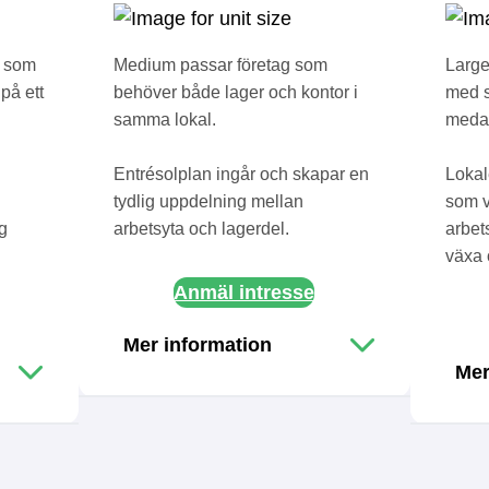
g som
Medium passar företag som
Large
på ett
behöver både lager och kontor i
med s
samma lokal.
medar
Entrésolplan ingår och skapar en
Lokal
tydlig uppdelning mellan
som v
ng
arbetsyta och lagerdel.
arbet
växa 
Anmäl intresse
Mer information
Mer
Adress:
Valdemarsro
Adr
Ägandeform
:
Hyresrätt