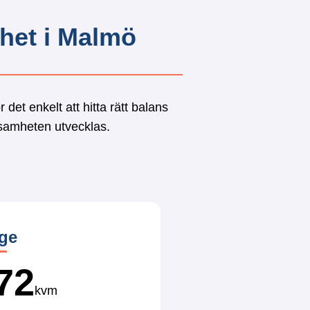
mhet
i Malmö
det enkelt att hitta rätt balans
rksamheten utvecklas.
ge
72
kvm