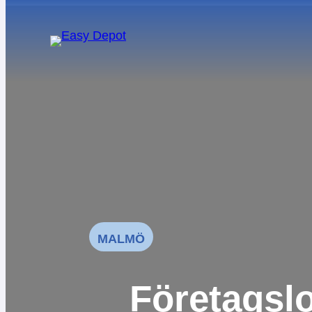
Om Easy Depot
Vanliga frågor
Nyheter
För investerare
Hållbarhet
MALMÖ
Företagslo